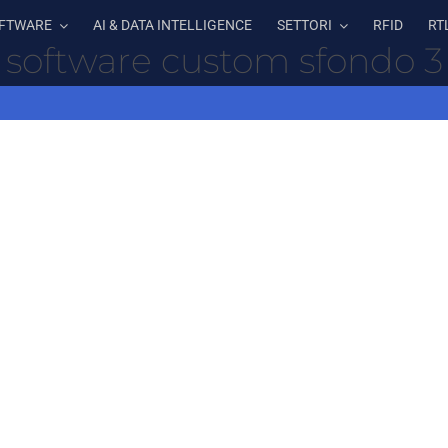
FTWARE
AI & DATA INTELLIGENCE
SETTORI
RFID
RT
software custom sfondo 3