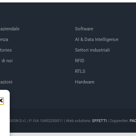
 aziendale
Software
enza
AI & Data Intelligence
tories
Settori industriali
 di noi
RFID
RTLS
cazioni
Hardware
M VISION S.r.l. | P. IVA 10452250011 | Web solutions:
EFFETTI
| Copywriter:
PA