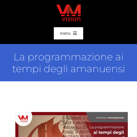
Salta
al
contenuto
menu
HOME
La programmazione ai
SOFTWARE
tempi degli amanuensi
AI & DATA INTELLIGENCE
SETTORI
RFID
RTLS
CASE STORIES
HARDWARE