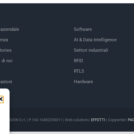
 aziendale
Software
enza
AI & Data Intelligence
tories
Settori industriali
 di noi
RFID
RTLS
cazioni
Hardware
M VISION S.r.l. | P. IVA 10452250011 | Web solutions:
EFFETTI
| Copywriter:
PA