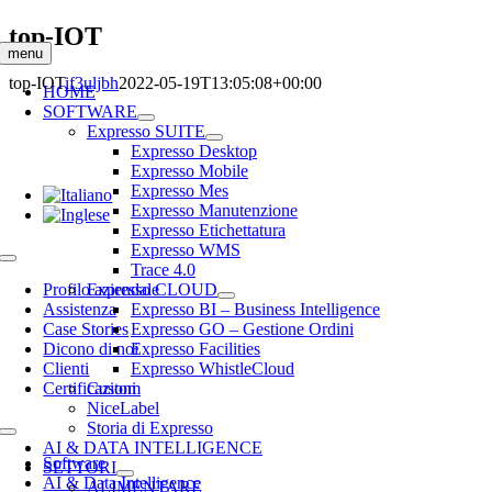
Salta
top-IOT
al
menu
contenuto
top-IOT
if3uljbh
2022-05-19T13:05:08+00:00
HOME
SOFTWARE
Expresso SUITE
Expresso Desktop
Expresso Mobile
Expresso Mes
Expresso Manutenzione
Expresso Etichettatura
Expresso WMS
Toggle
Trace 4.0
Navigation
Profilo aziendale
Expresso CLOUD
Assistenza
Expresso BI – Business Intelligence
Case Stories
Expresso GO – Gestione Ordini
Dicono di noi
Expresso Facilities
Clienti
Expresso WhistleCloud
Certificazioni
Custom
NiceLabel
Storia di Expresso
Toggle
AI & DATA INTELLIGENCE
Navigation
Software
SETTORI
AI & Data Intelligence
ALIMENTARE