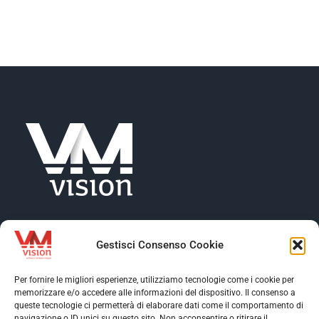
NEWS
AZIENDA
CONTATTI
Gestisci Consenso Cookie
Per fornire le migliori esperienze, utilizziamo tecnologie come i cookie per
memorizzare e/o accedere alle informazioni del dispositivo. Il consenso a
Toggle
queste tecnologie ci permetterà di elaborare dati come il comportamento di
Navigation
navigazione o ID unici su questo sito. Non acconsentire o ritirare il