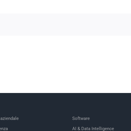
 aziendale
Software
enza
AI & Data Intelligence