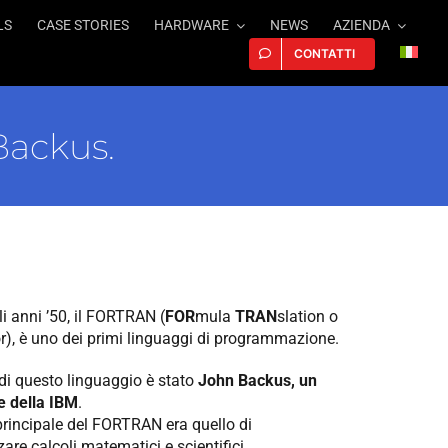
LS
CASE STORIES
HARDWARE
NEWS
AZIENDA
CONTATTI
Backus.
li anni ’50, il FORTRAN (
FOR
mula
TRAN
slation o
), è uno dei primi linguaggi di programmazione.
 di questo linguaggio è stato
John Backus, un
e della IBM
.
rincipale del FORTRAN era quello di
are calcoli matematici e scientifici.