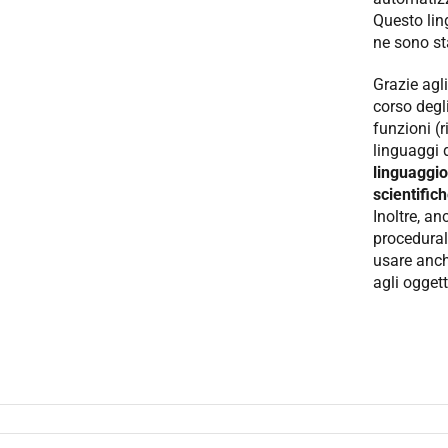
Questo lin
ne sono stat
Grazie agl
corso degli
funzioni (
linguaggi
linguaggio
scientific
Inoltre, a
procedural
usare anch
agli oggett