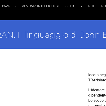
FTWARE
AI & DATA INTELLIGENCE
SETTORI
RFID
RT
N. Il linguaggio di John 
Ideato neg
TRANslator
L’ideatore
dipendent
Lo scopo p
automatizz