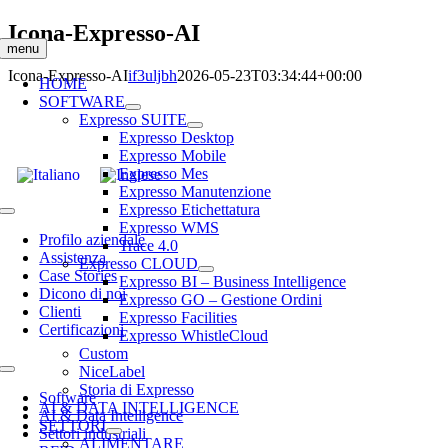
Salta
Icona-Expresso-AI
al
menu
contenuto
Icona-Expresso-AI
if3uljbh
2026-05-23T03:34:44+00:00
HOME
SOFTWARE
Expresso SUITE
Expresso Desktop
Expresso Mobile
Expresso Mes
Expresso Manutenzione
Expresso Etichettatura
Toggle
Expresso WMS
Navigation
Profilo aziendale
Trace 4.0
Assistenza
Expresso CLOUD
Case Stories
Expresso BI – Business Intelligence
Dicono di noi
Expresso GO – Gestione Ordini
Clienti
Expresso Facilities
Certificazioni
Expresso WhistleCloud
Custom
NiceLabel
Toggle
Storia di Expresso
Navigation
Software
AI & DATA INTELLIGENCE
AI & Data Intelligence
SETTORI
Settori industriali
ALIMENTARE