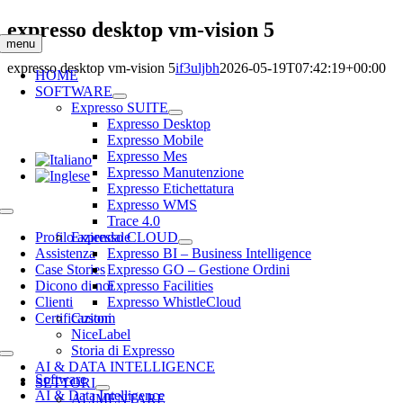
Salta
expresso desktop vm-vision 5
al
menu
contenuto
expresso desktop vm-vision 5
if3uljbh
2026-05-19T07:42:19+00:00
HOME
SOFTWARE
Expresso SUITE
Expresso Desktop
Expresso Mobile
Expresso Mes
Expresso Manutenzione
Expresso Etichettatura
Expresso WMS
Toggle
Trace 4.0
Navigation
Profilo aziendale
Expresso CLOUD
Assistenza
Expresso BI – Business Intelligence
Case Stories
Expresso GO – Gestione Ordini
Dicono di noi
Expresso Facilities
Clienti
Expresso WhistleCloud
Certificazioni
Custom
NiceLabel
Storia di Expresso
Toggle
AI & DATA INTELLIGENCE
Navigation
Software
SETTORI
AI & Data Intelligence
ALIMENTARE