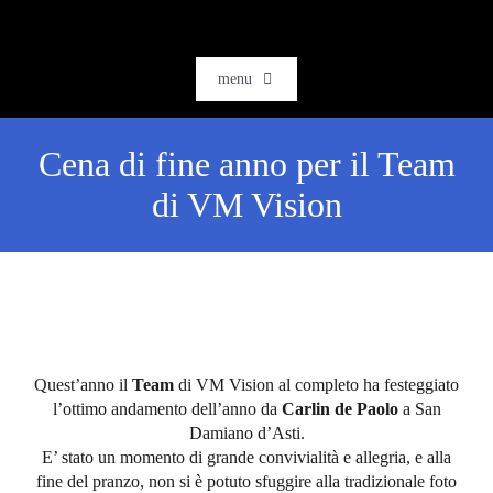
Salta
al
contenuto
menu
HOME
Cena di fine anno per il Team
SOFTWARE
di VM Vision
AI & DATA INTELLIGENCE
SETTORI
RFID
RTLS
Quest’anno il
Team
di VM Vision al completo ha festeggiato
CASE STORIES
l’ottimo andamento dell’anno da
Carlin de Paolo
a San
Damiano d’Asti.
HARDWARE
E’ stato un momento di grande convivialità e allegria, e alla
fine del pranzo, non si è potuto sfuggire alla tradizionale foto