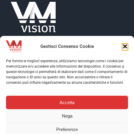
Gestisci Consenso Cookie
Per fornire le migliori esperienze, utilizziamo tecnologie come i cookie per
memorizzare e/o accedere alle informazioni del dispositivo. Il consenso a
Toggle
queste tecnologie ci permetterà di elaborare dati come il comportamento di
Navigation
navigazione o ID unici su questo sito. Non acconsentire o ritirare il
Toggle
consenso può influire negativamente su alcune caratteristiche e funzioni.
Profilo aziendale
Navigation
Toggle
Software
Navigation
Accetta
Assistenza
Contatti
AI & Data Intelligence
Nega
Case Stories
Download
© Copyright 2026 VM VISION S.r.l. | P. IVA 10452250011 | Web
Preferenze
solutions:
EFFETTI
| Copywriter:
PAOLO TARTAGLIONE