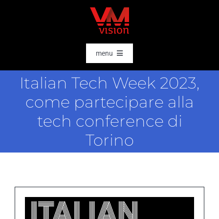
Salta
al
contenuto
menu
HOME
Italian Tech Week 2023,
SOFTWARE
come partecipare alla
AI & DATA INTELLIGENCE
tech conference di
SETTORI
Torino
RFID
RTLS
CASE STORIES
HARDWARE