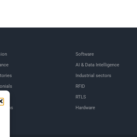
ion
Software
ance
AI & Data Intelligence
tories
Industrial sectors
onials
RFID
RTLS
cations
Hardware