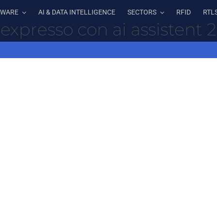
TWARE
AI & DATA INTELLIGENCE
SECTORS
RFID
RTL
expresso con ai assistent 2