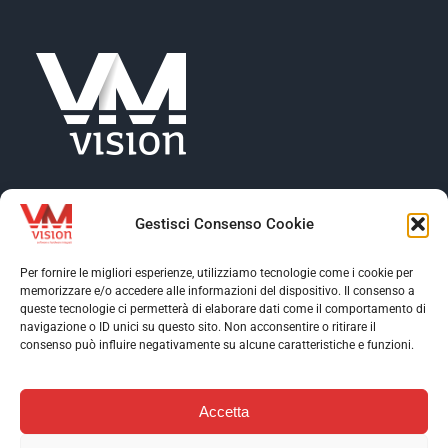
NEWS
COMPANY
CONTACTS
Gestisci Consenso Cookie
Per fornire le migliori esperienze, utilizziamo tecnologie come i cookie per
memorizzare e/o accedere alle informazioni del dispositivo. Il consenso a
Toggle
queste tecnologie ci permetterà di elaborare dati come il comportamento di
Navigation
navigazione o ID unici su questo sito. Non acconsentire o ritirare il
Toggle
consenso può influire negativamente su alcune caratteristiche e funzioni.
VM Vision
Navigation
Toggle
Software
Navigation
Accetta
Assistance
Contact